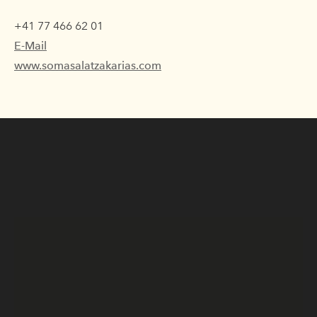
+41 77 466 62 01
E-Mail
www.somasalatzakarias.com